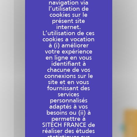
navigation via
l’utilisation de
cookies sur le
présent site
internet.
L’utilisation de ces
cookies a vocation
à (i) améliorer
votre expérience
en ligne en vous
identifiant à
chacune de vos
connexions sur le
site et en vous
fournissant des
services
personnalisés
adaptés à vos
besoins ou (ii) à
permettre à
SITECH FRANCE de
CONTACT
réaliser des études