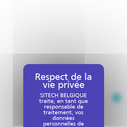
SITECH BELGIQUE
traite, en tant que
responsable de
traitement, vos
GNSS matériel
données
personnelles de
Login to view prices