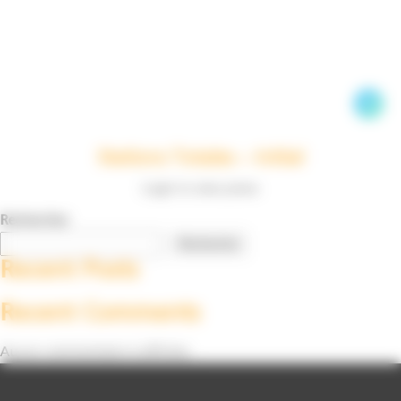
Stations Totales – Initial
Login to view prices
Rechercher
Rechercher
Recent Posts
Recent Comments
Aucun commentaire à afficher.