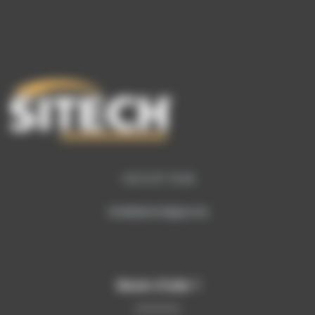
+32 9 277 16 00
info@sitech-belgium.be
Besoin d’aide ?