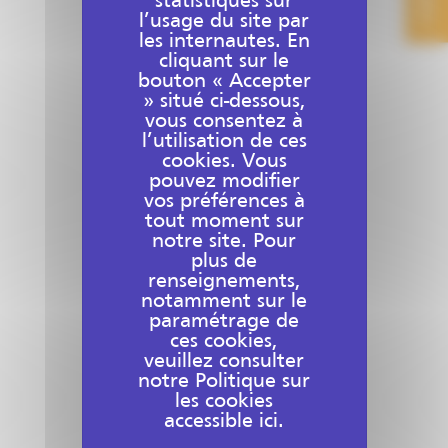
statistiques sur
l’usage du site par
Solutions de conseil
les internautes. En
cliquant sur le
Login to view prices
bouton « Accepter
» situé ci-dessous,
vous consentez à
l’utilisation de ces
cookies. Vous
pouvez modifier
vos préférences à
tout moment sur
notre site. Pour
plus de
renseignements,
notamment sur le
paramétrage de
ces cookies,
veuillez consulter
notre Politique sur
les cookies
accessible ici.