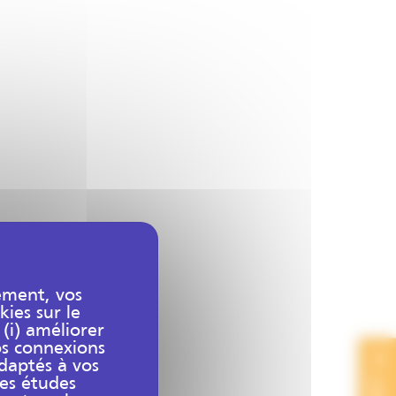
ement, vos
kies sur le
 (i) améliorer
os connexions
adaptés à vos
des études