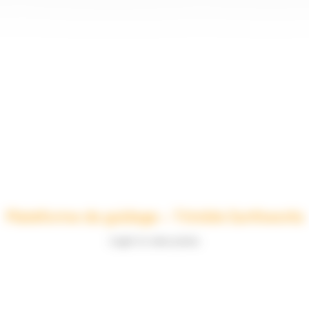
Plateforme de guidage – Trimble Earthworks
Login to view prices