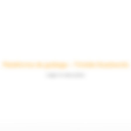
Plateforme de guidage – Trimble Roadworks
Login to view prices