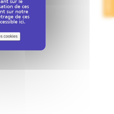
CONTACT
uant sur le
sation de ces
nt sur notre
trage de ces
essible ici.
es cookies