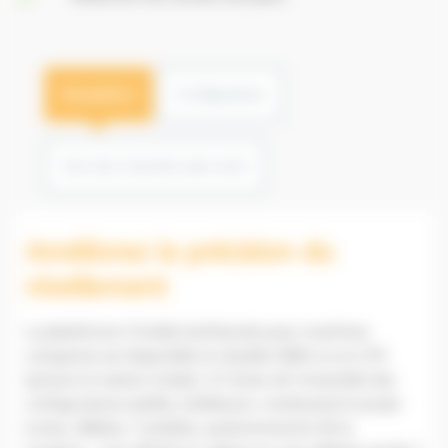
Description
Configurateur
Vers des chantiers plus verts
Améliorez la précision du
nivellement
La plateforme Trimble Earthworks pour machines
compactes est disponible en double GNSS ou en UTS
(prisme et station totale). A l’instar de l’ensemble des
configurations (pelles, bulldozers, niveleuses) le projet
(cotes, déblais / remblais, positionnement de la