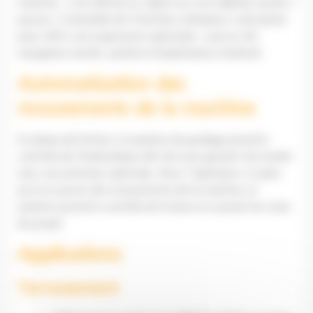
machine…) est affiché en cabine sur une tablette tactile 7
pouces. L’ensemble de l’interface utilisateur a été pensé
pour offrir une ergonomie optimisée : vues en 3D,
navigation tactile, système d’exploitation Android.
Automatisation des
mouvements de la machine
En phase de finition, le système de guidage prend le
contrôle de l’hydraulique afin de vous garantir de niveler
avec une précision optimale. Ainsi, l’opérateur n’a plus
qu’à se soucier des mouvements de la machine, le
système prend le contrôle de la lame en suivant les cotes
du projet.
Applications
Terrassement