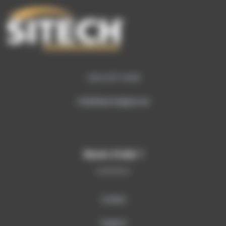
+32 9 277 16 00
info@sitech-belgium.be
Besoin d’aide ?
Contact
Support