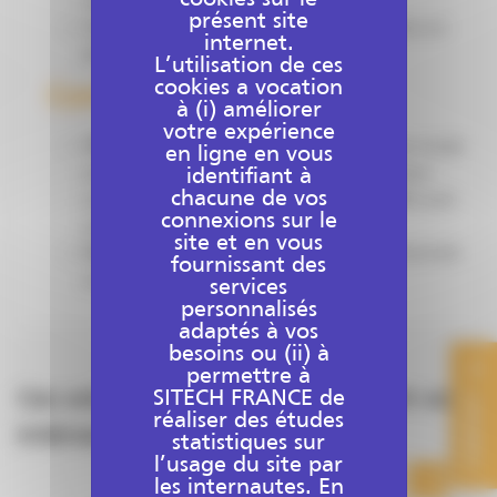
remblai
présent site
Automatisation des mouvements de la lame en
internet.
phase de finition
L’utilisation de ces
cookies a vocation
Configurations
à (i) améliorer
votre expérience
UTS :
couplage d’un prisme et d’une station totale
en ligne en vous
pour une précision millimétrique – utilisation
identifiant à
chacune de vos
possible en intérieur où les réceptions GNSS sont
connexions sur le
plus faibles
site et en vous
Double GNSS :
une antenne GNSS est positionnée
fournissant des
sur chaque coin de lame
services
personnalisés
adaptés à vos
besoins ou (ii) à
permettre à
SITECH FRANCE de
Ces solutions peuvent également vous
CONTACT
réaliser des études
intéresser
statistiques sur
l’usage du site par
les internautes. En