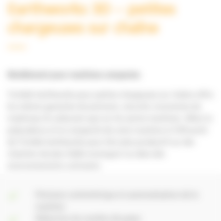
Earthworks 3D – petites
chargeuses sur chaîne
Nivellement pour machines compactes
Trimble Earthworks pour petites
chargeuses sur chaîne offre
les mêmes garanties de précision, sécurité, économies de
matériaux & carburant que sur les autres machines. Alliez la
polyvalence et la compacité de votre machine à l’efficacité
de Trimble Earthworks pour être plus productif sur des
chantiers de plus faible envergure ou dans des
environnements contraints.
Précision centimétrique et automatisation de la
machine
Réduction du nombre de passe