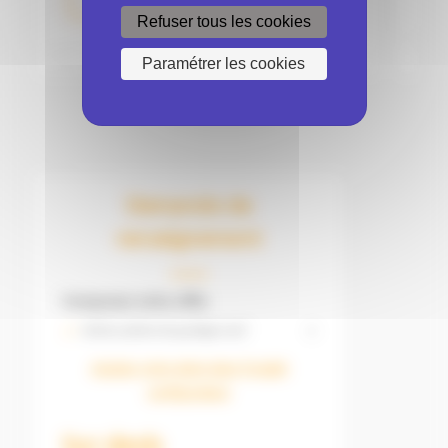
Refuser tous les cookies
Paramétrer les cookies
Demande de
renseignement
Composez votre offre
Achat système de guidage neuf
x
Ajustez votre devis dans l'onglet
configurateur
Sur devis