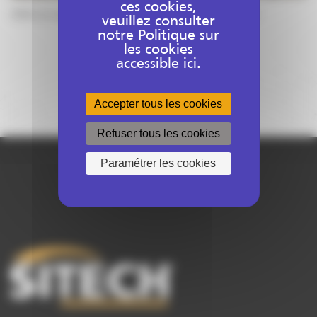
ces cookies,
Pelle sur pneus Caterpillar avec godet tiltorotateur
veuillez consulter
notre Politique sur
les cookies
accessible ici.
Accepter tous les cookies
Refuser tous les cookies
Paramétrer les cookies