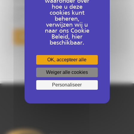
waaronder over
Voor meer informatie over deze verwerking verwijzen wij u naar ons
hoe u deze
Privacybeleid.
cookies kunt
Ik accepteer het privacybeleid
beheren,
verwijzen wij u
naar ons Cookie
Beleid, hier
beschikbaar.
OK, accepteer alle
Weiger alle cookies
Personaliseer