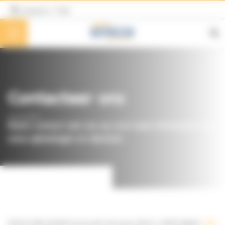
Cookies beheer paneel
Langues / Taal
Contacteer ons
Neem contact met ons op voor meer informatie over
onze oplossingen en diensten
SITECH BELGIUM
Gontrode Heirweg 304 A, 9090 Melle
+32