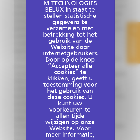
M TECHNOLOGIES
noemen "de Website") worden verzameld, zijn bestemd om te worden verwerkt
BELUX in staat te
door SITECH BELGIUM, de verwerkingsverantwoordelijke, voor de doeleinden
stellen statistische
gegevens te
om uw verzoek om informatie te verwerken en om u beter te leren kennen.
verzamelen met
De met een sterretje gemarkeerde informatie is verplicht voor het beheer van
betrekking tot het
uw aanvragen.
CONTACT
gebruik van de
In overeenstemming met de Toepasselijke Regelgeving Inzake
Website door
Gegevensbescherming, heeft u:
internetgebruikers.
Door op de knop
- een recht op toegang, rectificatie, uitwissing en overdraagbaarheid van uw
“Accepteer alle
persoonsgegevens;
cookies” te
- een recht op beperking van uw persoonsgegevens en op verzet om gegronde
klikken, geeft u
redenen tegen de verwerking van uw persoonsgegevens;
toestemming voor
U heeft ook het recht om een klacht in te dienen bij een toezichthoudende
het gebruik van
deze cookies. U
autoriteit zijndede “Gegevensbeschermingsautoriteit” in geval van een inbreuk
kunt uw
op de Toepasselijke Regelgeving Inzake Gegevensbescherming.
voorkeuren te
U kunt deze rechten uitoefenen door te schrijven naar het volgende e-
allen tijde
mailadres: [in te vullen].
wijzigen op onze
Uw verzet kan echter, in de praktijk en in voorkomend geval, gevolgen hebben
Website. Voor
meer informatie,
voor uw verzoek om informatie.