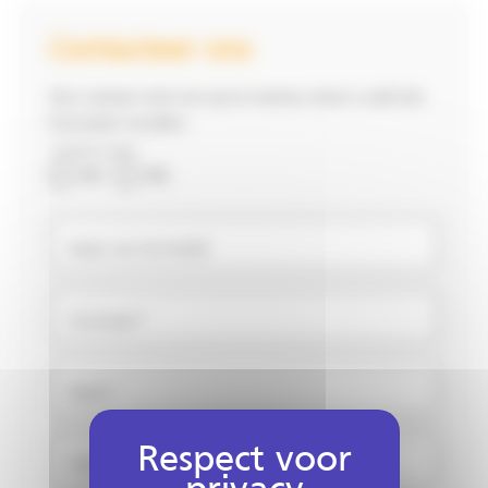
Contacteer ons
Om contact met ons op te nemen, kunt u ook het
formulier invullen.
*Verplichte velden
Mr
Ms
Naam van het bedrijf
Voornaam*
Naam*
Telefoon*