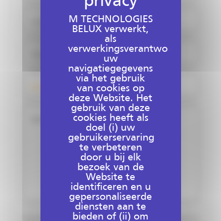
M TECHNOLOGIES
E-mail*
BELUX verwerkt,
als
verwerkingsverantwoordelijke,
Postcode
uw
navigatiegegevens
Doel van de aanvraag
via het gebruik
van cookies op
deze Website. Het
gebruik van deze
cookies heeft als
Bericht*
doel (i) uw
gebruikerservaring
te verbeteren
door u bij elk
bezoek van de
Website te
identificeren en u
gepersonaliseerde
diensten aan te
bieden of (ii) om
De persoonsgegevens die via de website https://sitech-belgium.be/nl/ (hierna te