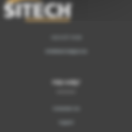
+32 9 277 16 00
info@sitech-belgium.be
Hulp nodig?
Contacteer ons
Support