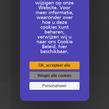
wijzigen op onze
Website. Voor
meer informatie,
Contacteer ons
waaronder over
hoe u deze
Support
cookies kunt
beheren,
verwijzen wij u
naar ons Cookie
Beleid, hier
Meer informatie over…
beschikbaar.
OK, accepteer alle
Producten
Weiger alle cookies
Opleidingen
Personaliseer
Diensten