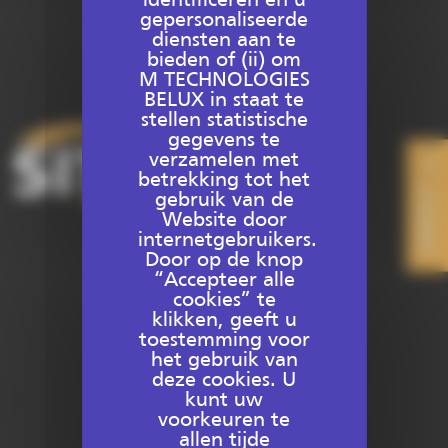
identificeren en u
gepersonaliseerde
diensten aan te
bieden of (ii) om
M TECHNOLOGIES
BELUX in staat te
stellen statistische
gegevens te
verzamelen met
betrekking tot het
CONTACT
gebruik van de
Website door
internetgebruikers.
Door op de knop
+32 9 277 16 00
“Accepteer alle
cookies” te
info@sitech-belgium.be
klikken, geeft u
toestemming voor
het gebruik van
deze cookies. U
kunt uw
Hulp nodig?
voorkeuren te
allen tijde