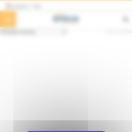
Cookies beheer paneel
Langues / Taal
Enig resultaat