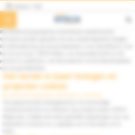
Cookies beheer paneel
Langues / Taal
Bij infrastructuurprojecten moet binnen steeds kortere
termijnen worden gewerkt met een steeds beperkter budget.
De optimalisering van de grondwerken is een sleutelfactor voor
het succes ervan. SITECH helpt u om de productiviteit en de
precisie te verbeteren, van de productie- tot de afwerkingsfase
van uw grondwerken.
Het terrein in kaart brengen en
projecten creëren
By
adurand
2 september 2022
Leave a comment
Van geavanceerde meetapparatuur tot eenvoudige
meetinstrumenten en software voor projectcreatie, SITECH
Belgie kan u helpen de meest geschikte oplossingen voor uw
behoeften te kiezen en u opleiden om er het beste uit te
halen.