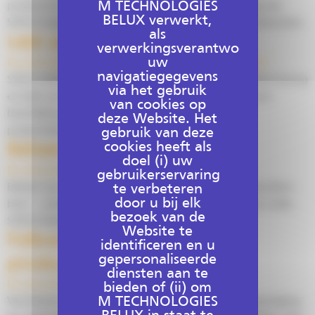
M TECHNOLOGIES
productiviteitswinsten te boeken. De ondersteuning van
BELUX verwerkt,
SITECH helpt u om deze technologieën optimaal te benutten.
als
Leid uw afwerkingsmachines
verwerkingsverantwoordelijke,
uw
By
adminarkance
2 september 2022
Leave a comment
navigatiegegevens
SITECH Belgie rust uw machines uit met geavanceerde sturing
via het gebruik
en stelt uw teams oplossingen voor werfopvolging ter
van cookies op
beschikking: om u te helpen uw planningen en
deze Website. Het
projecttoleranties te respecteren
gebruik van deze
cookies heeft als
Beheer op afstand
doel (i) uw
By
adurand
2 september 2022
Leave a comment
gebruikerservaring
Beheer een site op afstand, terwijl u dicht bij de gebruikers
te verbeteren
door u bij elk
bent – verbeter de productiviteit ter plaatse met een reeks
bezoek van de
SITECH Belgie oplossingen en diensten.
Website te
Follow-up en advies over
identificeren en u
gepersonaliseerde
productieoptimalisatie
diensten aan te
By
adurand
2 september 2022
Leave a comment
bieden of (ii) om
M TECHNOLOGIES
Via Arkance Optimum, haar dienst voor productieopvolging