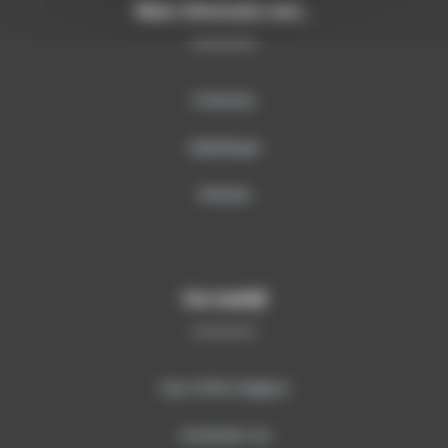
Meer informatie over…
Producten
Opleidingen
Diensten
Ons bedrijf
Over SITECH Belgium
Contacteer ons