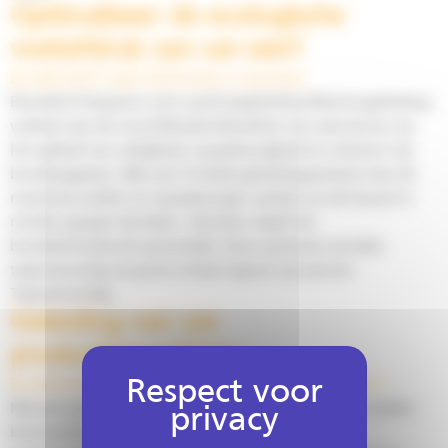
Optimaliseer de ecologische
voetafdruk van uw werf
By
adurand
17 april 2023
Leave a comment
Brandstof besparen met machinegeleiding Machinegeleiding
voldoet aan de verschillende behoeften van aannemers op
het gebied van veiligheid, nauwkeurigheid en uitstoot van
broeikasgassen. Met een Trimble-geleidingssysteem kan de
machinist sneller en nauwkeuriger werken en de heuvel in
minder gangen bereiken. Hierdoor daalt het
brandstofverbruik aanzienlijk. Deze systemen worden
tegenwoordig op grote schaal ingezet op werven.
Tegenwoordig…
Geleiding van uw
productiemachines
By
adminarkance
2 september 2022
Leave a comment
Nieuwe generaties van machinegeleidingssystemen stellen
bouwondernemers in staat om aanzienlijke