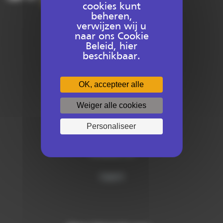
cookies kunt
beheren,
verwijzen wij u
+32 9 277 16 00
naar ons Cookie
Beleid, hier
beschikbaar.
info@sitech-belgium.be
OK, accepteer alle
Weiger alle cookies
Hulp nodig?
Personaliseer
Contacteer ons
Support